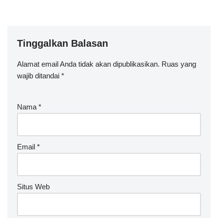
Tinggalkan Balasan
Alamat email Anda tidak akan dipublikasikan.
A
Ruas yang
wajib ditandai
lt
*
e
r
Nama
*
n
a
ti
v
Email
*
e
:
Situs Web