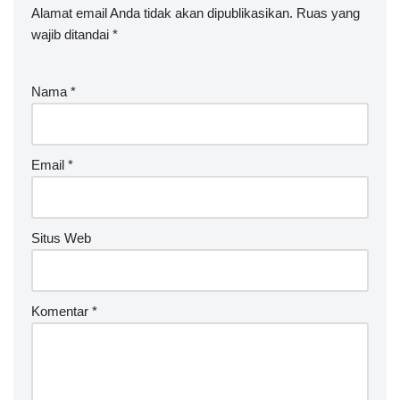
Alamat email Anda tidak akan dipublikasikan.
A
Ruas yang
wajib ditandai
lt
*
e
r
Nama
*
n
a
ti
v
Email
*
e
:
Situs Web
Komentar
*