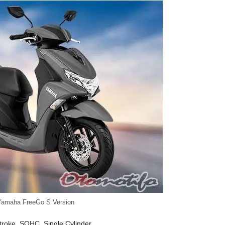
Yamaha FreeGo S Version
stroke, SOHC, Single Cylinder