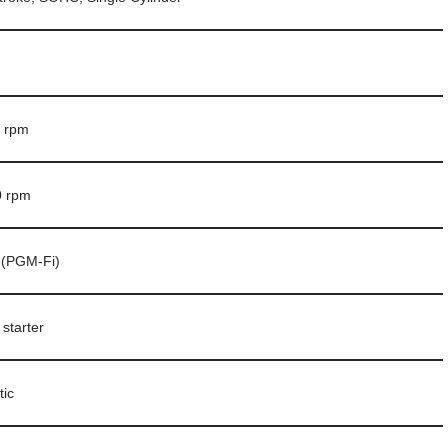
0 rpm
0 rpm
n (PGM-Fi)
 starter
tic