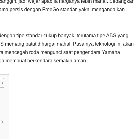
h canggih, jadi wajar apabila harganya lebih mahal. Sedangkan
 sama persis dengan FreeGo standar, yakni mengandalkan
dengan tipe standar cukup banyak, terutama tipe ABS yang
BS memang patut dihargai mahal. Pasalnya teknologi ini akan
ara mencegah roda mengunci saat pengendara Yamaha
ga membuat berkendara semakin aman.
e)