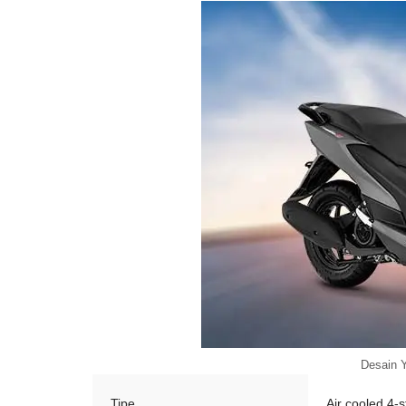
Desain 
Tipe
Air cooled 4-